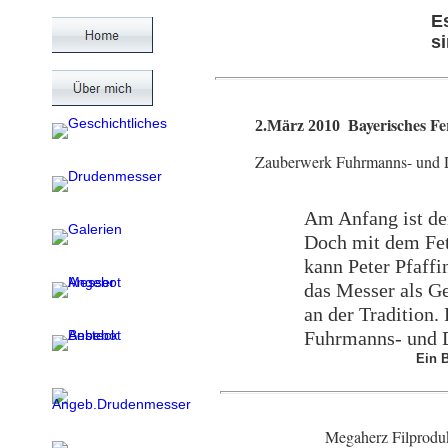
E
si
ayerisches 
2.März 2010 B
Zauberwerk Fuhrmanns- und
Am Anfang ist der
Doch mit dem Fet
kann Peter Pfaffi
das Messer als Ge
an der Tradition. 
Fuhrmanns- un
Ein B
Megaherz 